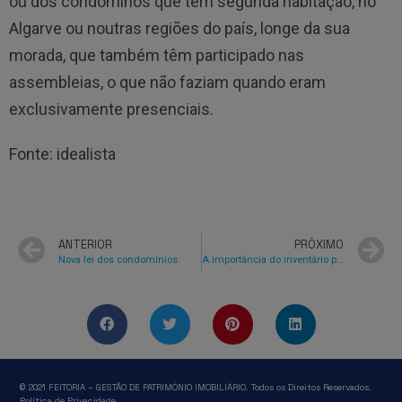
ou dos condóminos que têm segunda habitação, no
Algarve ou noutras regiões do país, longe da sua
morada, que também têm participado nas
assembleias, o que não faziam quando eram
exclusivamente presenciais.
Fonte: idealista
ANTERIOR
PRÓXIMO
Nova lei dos condomínios
A importância do inventário patrimonial
© 2021 FEITORIA – GESTÃO DE PATRIMÓNIO IMOBILIÁRIO. Todos os Direitos Reservados.
Política de Privacidade