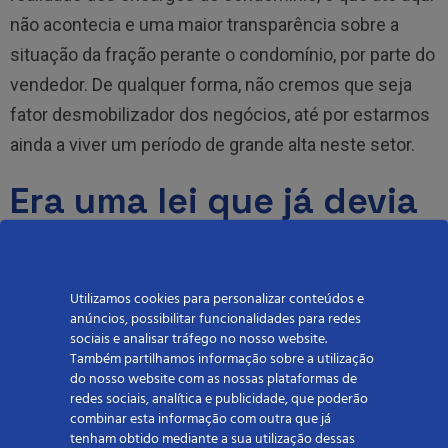
não acontecia e uma maior transparência sobre a
situação da fração perante o condomínio, por parte do
vendedor. De qualquer forma, não cremos que seja
fator desmobilizador dos negócios, até por estarmos
ainda a viver um período de grande alta neste setor.
Era uma lei que já devia
ter entrado em vigor há
mais tempo? Porquê?
Utilizamos cookies para personalizar conteúdos e
anúncios, possibilitar funcionalidades para redes
sociais e analisar tráfego no nosso website.
esta lei
Há muito que
se aguardava; ou melhor, há
Também partilhamos informação sobre a utilização
muito que se aguardava uma lei que alterasse o
do nosso website com as nossas plataformas de
redes sociais, analítica e publicidade, que poderão
regime da propriedade horizontal, que tem quase 60
combinar esta informação com outra que já
anos e está absolutamente desajustado da realidade,
tenham obtido mediante a sua utilização dessas