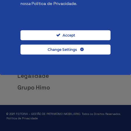
nossa
.
Política de Privacidade
Investimento
Consultoria
Rentabilidade
Accept
Administrativo
Change Settings
Finanças
Fiscalidade
Legalidade
Grupo Himo
© 2021 FEITORIA – GESTÃO DE PATRIMÓNIO IMOBILIÁRIO. Todos os Direitos Reservados.
Política de Privacidade